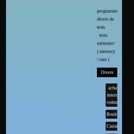
programmes
divers de
tests
tests
mémoire/
( memory
/ ram )
Divers
achats
internet
voitures
Boulots
Cuisine