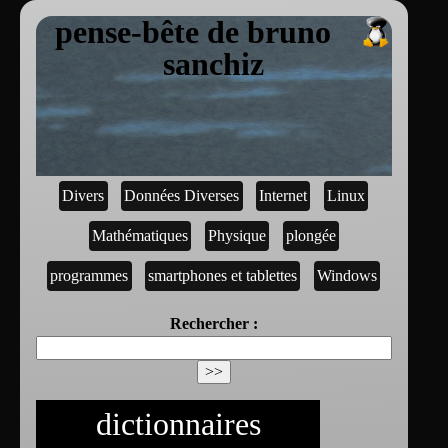
pense-bête de bruno
sanchiz
Divers
Données Diverses
Internet
Linux
Mathématiques
Physique
plongée
programmes
smartphones et tablettes
Windows
Rechercher :
dictionnaires