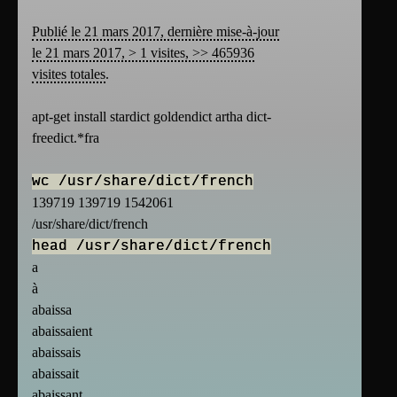
Publié le 21 mars 2017, dernière mise-à-jour
le 21 mars 2017, > 1 visites, >> 465936
visites totales
.
apt-get install stardict goldendict artha dict-
freedict.*fra
wc /usr/share/dict/french
139719 139719 1542061
/usr/share/dict/french
head /usr/share/dict/french
a
à
abaissa
abaissaient
abaissais
abaissait
abaissant