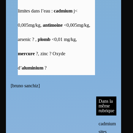
limites dans l’eau :
cadmium
j<
0,005mg/kg,
antimoine
<0,005mg/kg,
arsenic ? ,
plomb
<0,01 mg/kg,
mercure
?, zinc ? Oxyde
d’
aluminium
?
[
bruno sanchiz
]
Dans la
même
rubrique
cadmium
sites