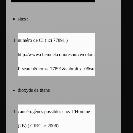
sites :
numéro de CI ( ici 77891 )
http://www.chemnet.com/resource/colour/search.cgi?
f=search&terms=77891&submit.x=0&submit.y=0&c=ci_no
dioxyde de titane
cancérogènes possibles chez l’Homme
(2B) (
CIRC
,2006)