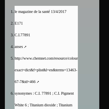
le magazine de la santé 13/4/2017
E171
C.I.77891
anses
http://www.chemnet.com/resource/colour/supplier.cgi?
exact=dict&f=plist&l=en&terms=13463-
67-7&id=466
synonymes : C.I. 77891 ; C.I. Pigment
White 6 ; Titanium dioxide ; Titanium