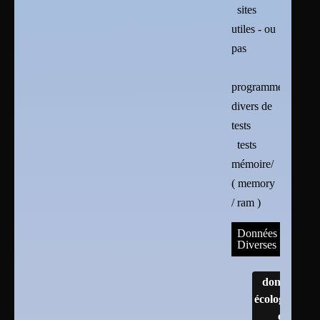
sites
utiles - ou
pas
programmes
divers de
tests
tests
mémoire/
( memory
/ ram )
Données
Diverses
données
écologiques
et