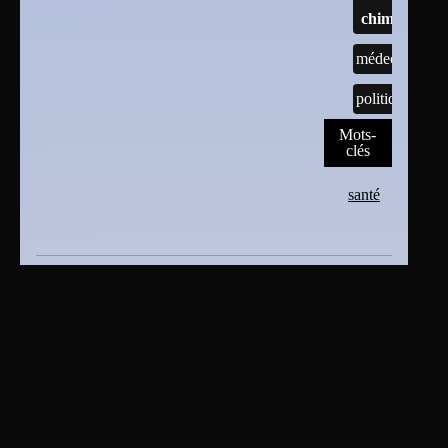
chimiques
médecine
politique
Mots-
clés
santé
2006 - 2026 pense-bête de bruno sanchiz
Plan du site
|
Se connecter
|
Contact
|
RSS 2.0
En tant que titulaire des droits d’auteur ou distributeur
autorisé, bruno sanchiz s'oppose expressément à toute
intégration, transmission ou absorption totale ou partielle
du présent document par des moteurs ou algorithmes
d’Intelligence Artificielle (IA) sans son accord . bruno