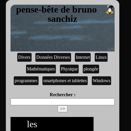
pense-bête de bruno
sanchiz
Divers
Données Diverses
Internet
Linux
Mathématiques
Physique
plongée
programmes
smartphones et tablettes
Windows
Rechercher :
les