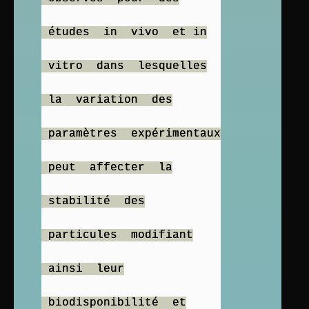
études in vivo et in
vitro dans lesquelles
la variation des
paramètres expérimentaux
peut affecter la
stabilité des
particules modifiant
ainsi leur
biodisponibilité et