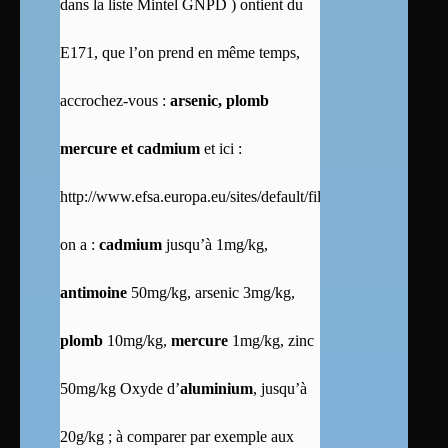
dans la liste Mintel GNPD ) ontient du
E171, que l’on prend en même temps,
accrochez-vous :
arsenic, plomb
mercure et cadmium
et ici :
http://www.efsa.europa.eu/sites/default/files/scientific_outp
on a :
cadmium
jusqu’à 1mg/kg,
antimoine
50mg/kg, arsenic 3mg/kg,
plomb
10mg/kg,
mercure
1mg/kg, zinc
50mg/kg Oxyde d’
aluminium
, jusqu’à
20g/kg ; à comparer par exemple aux