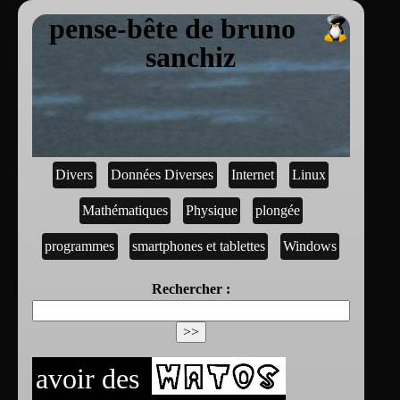
pense-bête de bruno
sanchiz
Divers
Données Diverses
Internet
Linux
Mathématiques
Physique
plongée
programmes
smartphones et tablettes
Windows
Rechercher :
avoir des