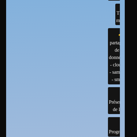
TESTS
matériel
partage
de
données
- cloud
- samba
- smb
Présentation
de linux
Programmatio