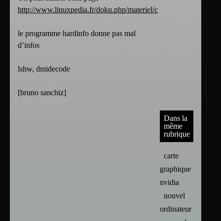
http://www.linuxpedia.fr/doku.php/materiel/connaitre_son_materi
le programme hardinfo donne pas mal
d’infos
lshw, dmidecode
[
bruno sanchiz
]
Dans la
même
rubrique
carte
graphique :
nvidia
nouvel
ordinateur