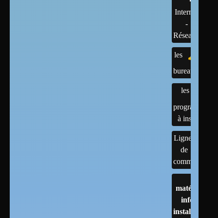
Internet
-
Réseaux
les
bureaux
les
programmes
à installer
Lignes
de
commandes
matériels :
infos et
installations