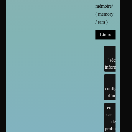
mémoire/
( memory
/ ram )
Linux
"sécurité"
informatique
configuration
d’un linux
en
cas
de
problème