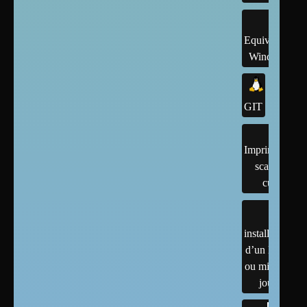
Equivalents
Windows
GIT
Imprimantes,
scanner,
cups
installation
d’un linux
ou mises à
jour