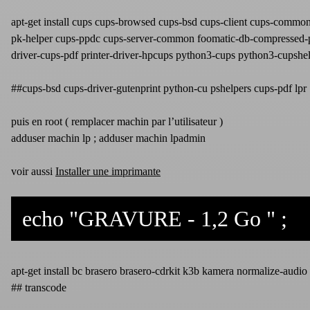
apt-get install cups cups-browsed cups-bsd cups-client cups-common c
pk-helper cups-ppdc cups-server-common foomatic-db-compressed-ppds
driver-cups-pdf printer-driver-hpcups python3-cups python3-cupshel
##cups-bsd cups-driver-gutenprint python-cu pshelpers cups-pdf lpr
puis en root ( remplacer machin par l’utilisateur )
adduser machin lp ; adduser machin lpadmin
voir aussi
Installer une imprimante
echo "GRAVURE - 1,2 Go " ;
apt-get install bc brasero brasero-cdrkit k3b kamera normalize-aud
## transcode