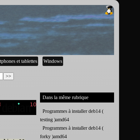
tphones et tablettes
Windows
Dans la même rubrique
Programmes à installer deb14 (
testing )amd64
Programmes à installer deb14 (
forky )amd64