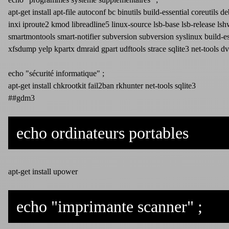
apt-get install apt-file autoconf bc binutils build-essential coreutil
inxi iproute2 kmod libreadline5 linux-source lsb-base lsb-release ls
smartmontools smart-notifier subversion subversion syslinux build-ess
xfsdump yelp kpartx dmraid gpart udftools strace sqlite3 net-tools 
echo "sécurité informatique" ;
apt-get install chkrootkit fail2ban rkhunter net-tools sqlite3
##gdm3
echo ordinateurs portables
apt-get install upower
echo "imprimante scanner" ;