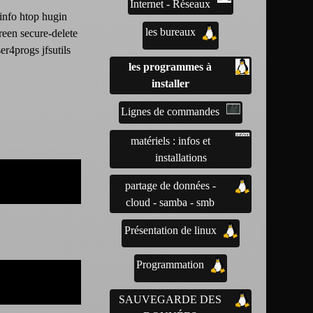
Internet - Réseaux
dinfo htop hugin
les bureaux
reen secure-delete
er4progs jfsutils
les programmes à
installer
Lignes de commandes
matériels : infos et
installations
partage de données -
cloud - samba - smb
Présentation de linux
Programmation
SAUVEGARDE DES