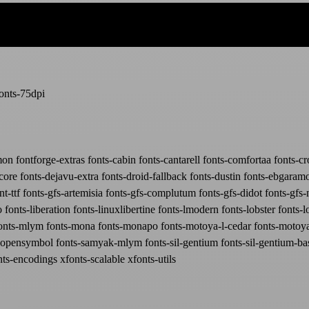
fonts-75dpi
on fontforge-extras fonts-cabin fonts-cantarell fonts-comfortaa fonts-c
-core fonts-dejavu-extra fonts-droid-fallback fonts-dustin fonts-ebgaram
-ttf fonts-gfs-artemisia fonts-gfs-complutum fonts-gfs-didot fonts-gfs-
 fonts-liberation fonts-linuxlibertine fonts-lmodern fonts-lobster fonts-l
fonts-mlym fonts-mona fonts-monapo fonts-motoya-l-cedar fonts-motoya
-opensymbol fonts-samyak-mlym fonts-sil-gentium fonts-sil-gentium-ba
nts-encodings xfonts-scalable xfonts-utils