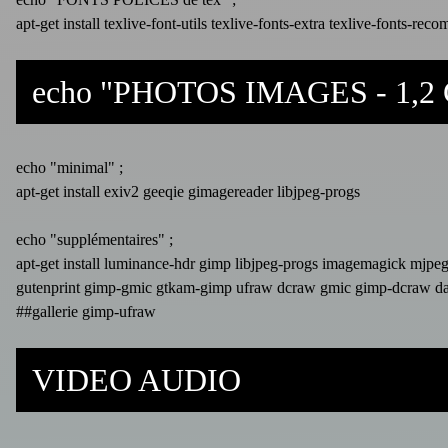
apt-get install texlive-font-utils texlive-fonts-extra texlive-fonts-re
echo "PHOTOS IMAGES - 1,2 G
echo "minimal" ;
apt-get install exiv2 geeqie gimagereader libjpeg-progs
echo "supplémentaires" ;
apt-get install luminance-hdr gimp libjpeg-progs imagemagick mjpe
gutenprint gimp-gmic gtkam-gimp ufraw dcraw gmic gimp-dcraw dark
##gallerie gimp-ufraw
VIDEO AUDIO