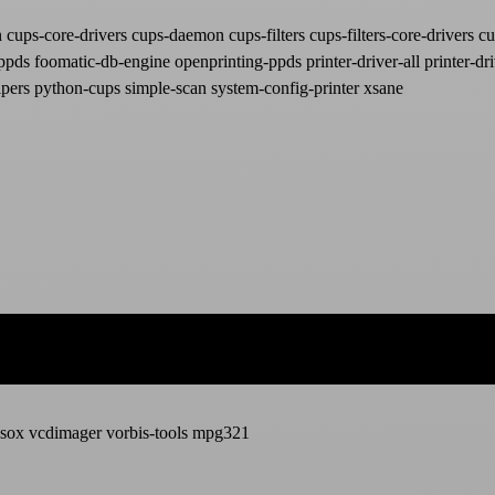
ups-core-drivers cups-daemon cups-filters cups-filters-core-drivers cu
 foomatic-db-engine openprinting-ppds printer-driver-all printer-drive
pers python-cups simple-scan system-config-printer xsane
io sox vcdimager vorbis-tools mpg321