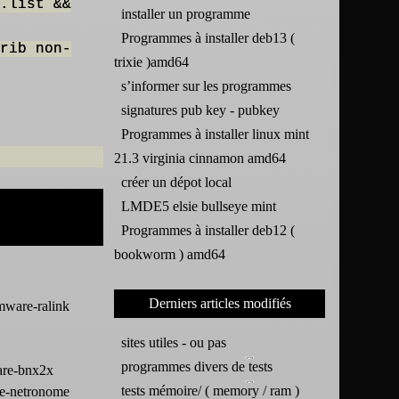
.list &&
installer un programme
Programmes à installer deb13 (
rib non-
trixie )amd64
s’informer sur les programmes
signatures pub key - pubkey
Programmes à installer linux mint
21.3 virginia cinnamon amd64
créer un dépot local
LMDE5 elsie bullseye mint
Programmes à installer deb12 (
bookworm ) amd64
Derniers articles modifiés
mware-ralink
sites utiles - ou pas
programmes divers de tests
are-bnx2x
tests mémoire/ ( memory / ram )
re-netronome