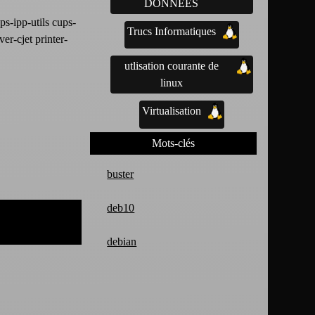
DONNÉES
ps-ipp-utils cups-
Trucs Informatiques
r-cjet printer-
utlisation courante de
linux
Virtualisation
Mots-clés
buster
deb10
debian