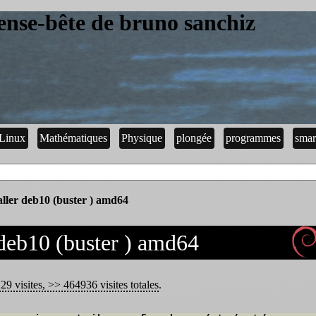
ense-bête de bruno sanchiz
Linux
Mathématiques
Physique
plongée
programmes
smar
ller deb10 (buster ) amd64
deb10 (buster ) amd64
29 visites, >> 464936 visites totales
.