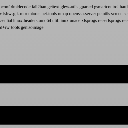
s debconf dmidecode fail2ban gettext glew-utils gparted gsmartcontrol har
hw lshw-gtk mbr mtools net-tools nmap openssh-server pciutils screen sc
ential linux-headers-amd64 util-linux unace xfsprogs reiserfsprogs reis
dvd+rw-tools genisoimage