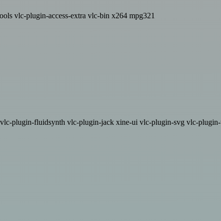
tools vlc-plugin-access-extra vlc-bin x264 mpg321
vlc-plugin-fluidsynth vlc-plugin-jack xine-ui vlc-plugin-svg vlc-plugi