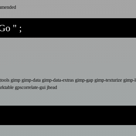
commended
o " ;
gtools gimp gimp-data gimp-data-extras gimp-gap gimp-texturize gimp-
table gpscorrelate-gui jhead