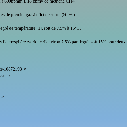
CO2 ( 600ppmm ), 18 ppmv de méthane CH4.
 est le premier gaz à effet de serre. (60 % ).
degré de température
[
1
]
, soit de 7,5% à 15°C.
ans l’atmosphère est donc d’environ 7,5% par degré, soit 15% pour deux
ouer-10872193
7eau