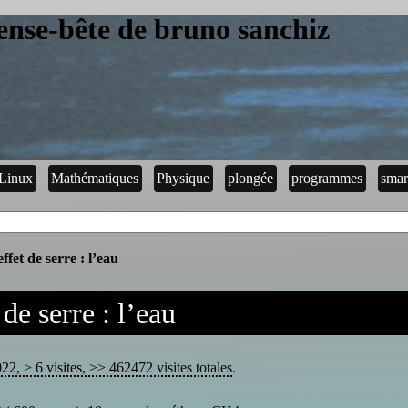
ense-bête de bruno sanchiz
Linux
Mathématiques
Physique
plongée
programmes
smar
effet de serre : l’eau
 de serre : l’eau
2, > 6 visites, >> 462472 visites totales
.