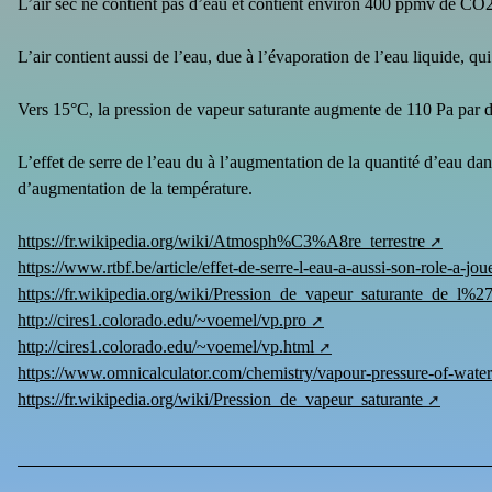
L’air sec ne contient pas d’eau et contient environ 400 ppmv de 
L’air contient aussi de l’eau, due à l’évaporation de l’eau liquide, qui
Vers 15°C, la pression de vapeur saturante augmente de 110 Pa par 
L’effet de serre de l’eau du à l’augmentation de la quantité d’eau d
d’augmentation de la température.
https://fr.wikipedia.org/wiki/Atmosph%C3%A8re_terrestre
https://www.rtbf.be/article/effet-de-serre-l-eau-a-aussi-son-role-a-j
https://fr.wikipedia.org/wiki/Pression_de_vapeur_saturante_de_l%2
http://cires1.colorado.edu/~voemel/vp.pro
http://cires1.colorado.edu/~voemel/vp.html
https://www.omnicalculator.com/chemistry/vapour-pressure-of-water
https://fr.wikipedia.org/wiki/Pression_de_vapeur_saturante