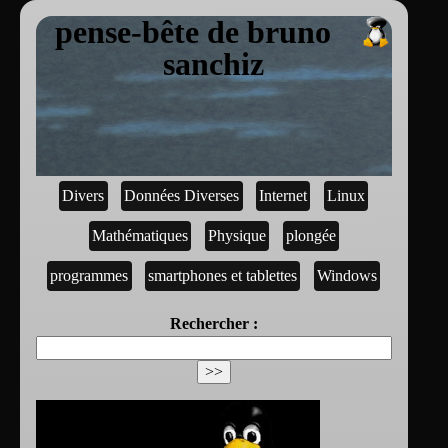
pense-bête de bruno
sanchiz
Divers
Données Diverses
Internet
Linux
Mathématiques
Physique
plongée
programmes
smartphones et tablettes
Windows
Rechercher :