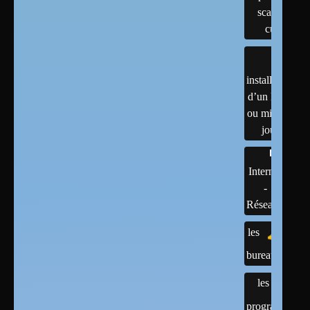
scanner,
cups
installation
d’un linux
ou mises à
jour
Internet
-
Réseaux
les
bureaux
les
programmes