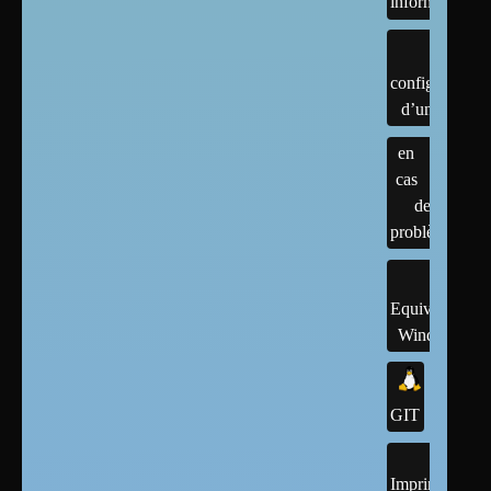
informatique
configuration
d’un linux
en
cas
de
problème
Equivalents
Windows
GIT
Imprimantes,