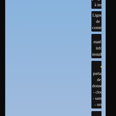
à installer
Lignes
de
commandes
matériels :
infos et
installations
partage
de
données
- cloud
- samba
- smb