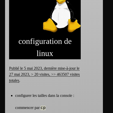
configuration de
linux
Publié le 5 mai 2023, dernière mise-à-jour le
27 mai 2023, > 20 visites, >> 463507 visites
totales
.
configurer les tailles dans la console :
commencer par
cp