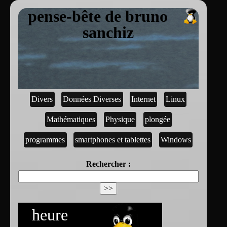
pense-bête de bruno
sanchiz
Divers
Données Diverses
Internet
Linux
Mathématiques
Physique
plongée
programmes
smartphones et tablettes
Windows
Rechercher :
heure