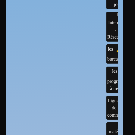
jour
Internet
-
Réseaux
les
bureaux
les
programmes
à installer
Lignes
de
commandes
matériels :