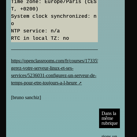
Time zone: Europe/Paris (CES
T, +0200)
System clock synchronized: n
o
NTP service: n/a
https://openclassrooms.com/fr/courses/1733551-
gerez-votre-serveur-linux-et-ses-
services/5236031-configurez-un-serveur-de-
temps-pour-etre-toujours-a-l-heure
[
bruno sanchiz
]
Dans la
même
rubrique
rions un