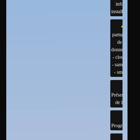
infos et
installations
partage
de
données
- cloud
- samba
- smb
Présentation
de linux
Programmatio