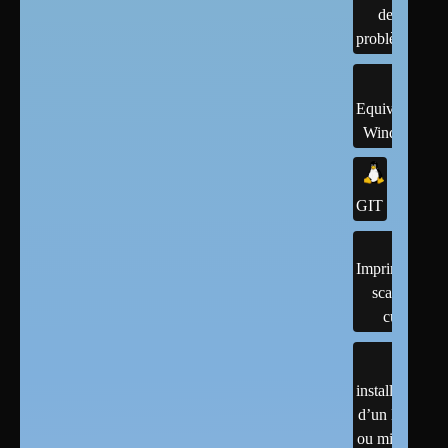
de
problème
Equivalents
Windows
GIT
Imprimantes,
scanner,
cups
installation
d’un linux
ou mises à