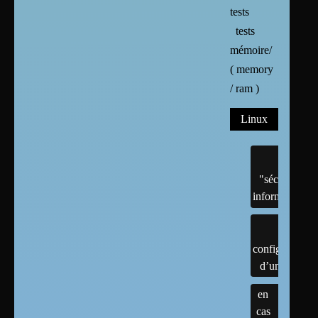
tests
tests
mémoire/
( memory
/ ram )
Linux
"sécurité"
informatique
configuration
d’un linux
en
cas