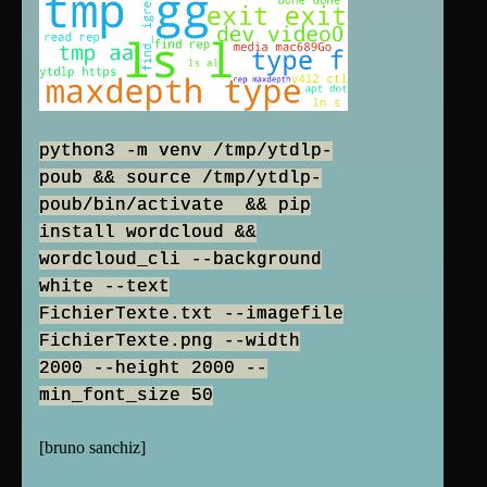
python3 -m venv /tmp/ytdlp-
poub && source /tmp/ytdlp-
poub/bin/activate && pip
install wordcloud &&
wordcloud_cli --background
white --text
FichierTexte.txt --imagefile
FichierTexte.png --width
2000 --height 2000 --
min_font_size 50
[
bruno sanchiz
]