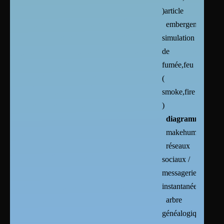
)article
embergen :
simulation
de
fumée,feu
(
smoke,fire
)
diagrammes
makehuman
réseaux
sociaux /
messageries
instantanées
arbre
généalogique :