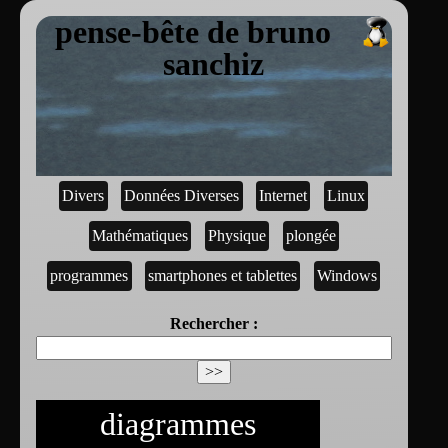
pense-bête de bruno
sanchiz
Divers
Données Diverses
Internet
Linux
Mathématiques
Physique
plongée
programmes
smartphones et tablettes
Windows
Rechercher :
diagrammes