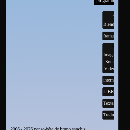
programmes
Blender
framasoft
Images,
Sons,
Vidéos
internet
LIBREOFFI
Textes
Traductions
2006 - 2026 pense-bête de bruno sanchiz