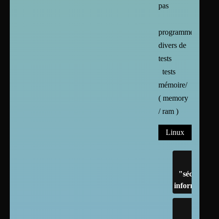
pas
programmes
divers de
tests
tests
mémoire/
( memory
/ ram )
Linux
"sécurité"
informatique