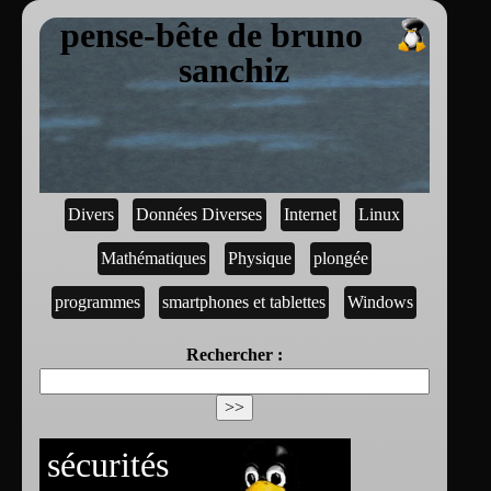
pense-bête de bruno
sanchiz
Divers
Données Diverses
Internet
Linux
Mathématiques
Physique
plongée
programmes
smartphones et tablettes
Windows
Rechercher :
sécurités