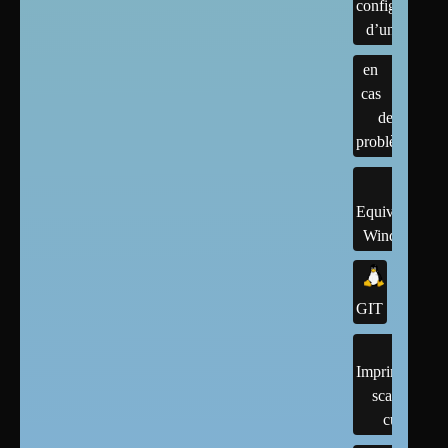
configuration
d’un linux
en
cas
de
problème
Equivalents
Windows
GIT
Imprimantes,
scanner,
cups