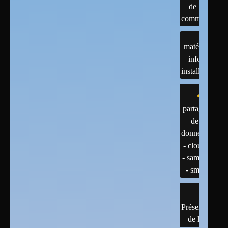
de
commandes
matériels :
infos et
installations
partage
de
données
- cloud
- samba
- smb
Présentation
de linux