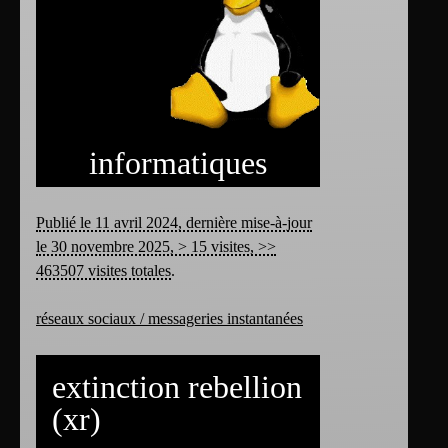
informatiques
Publié le 11 avril 2024, dernière mise-à-jour
le 30 novembre 2025, > 15 visites, >>
463507 visites totales
.
réseaux sociaux / messageries instantanées
extinction rebellion
(xr)