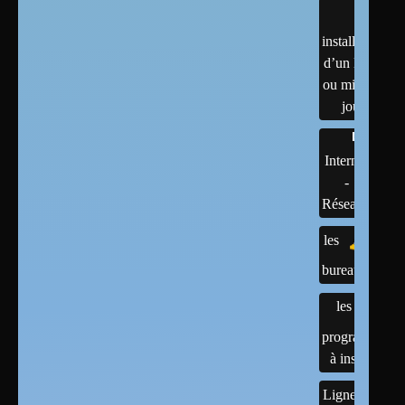
installation
d’un linux
ou mises à
jour
Internet
-
Réseaux
les
bureaux
les
programmes
à installer
Lignes