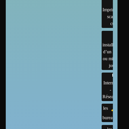
Imprimantes,
scanner,
cups
installation
d’un linux
ou mises à
jour
Internet
-
Réseaux
les
bureaux