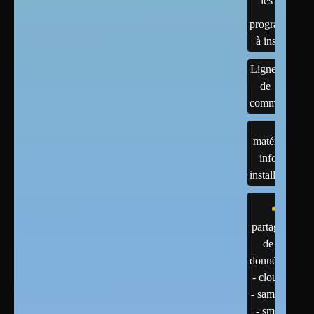
les
programmes
à installer
Lignes
de
commandes
matériels :
infos et
installations
partage
de
données
- cloud
- samba
- smb