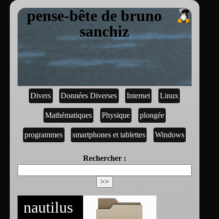
pense-bête de bruno
sanchiz
Divers
Données Diverses
Internet
Linux
Mathématiques
Physique
plongée
programmes
smartphones et tablettes
Windows
Rechercher :
nautilus