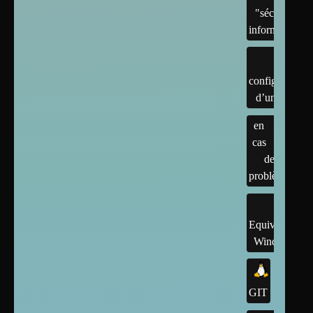
"sécurité"
informatique
configuration
d’un linux
en
cas
de
problème
Equivalents
Windows
GIT