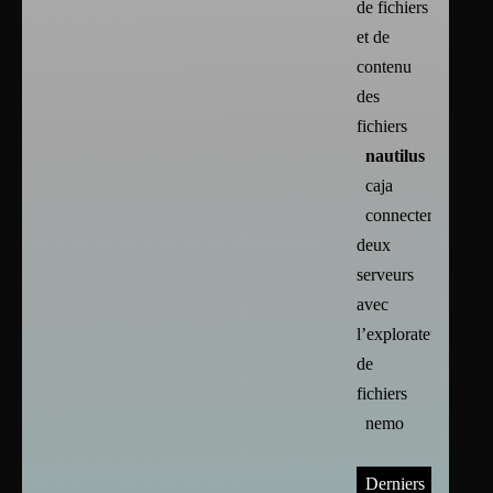
de fichiers
et de
contenu
des
fichiers
nautilus
caja
connecter
deux
serveurs
avec
l’explorateur
de
fichiers
nemo
Derniers