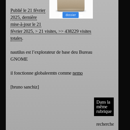
Publié le 21 février
2025, dernière
mise-à-jour le 21
février 2025, > 21 visites, >> 438229 visites
totales
.
nautilus est l’explorateur de base deu Bureau
GNOME
il fonctionne globaleemtn comme
nemo
[
bruno sanchiz
]
Dans la
même
rubrique
recherche