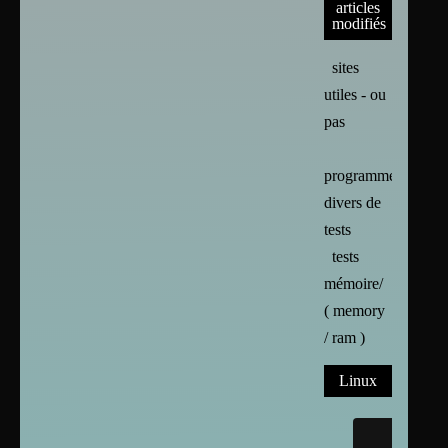
articles
modifiés
sites
utiles - ou
pas
programmes
divers de
tests
tests
mémoire/
( memory
/ ram )
Linux