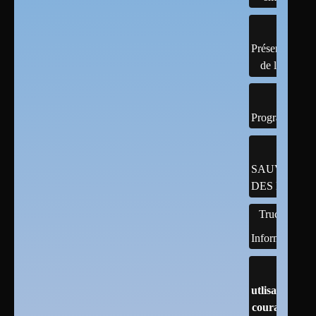
Présentation
de linux
Programmatio
SAUVEGAR
DES DONNÉ
Trucs
Informatiques
utlisation
courante