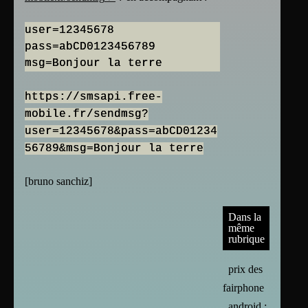
user=12345678
pass=abCD0123456789
https://smsapi.free-
mobile.fr/sendmsg?
user=12345678&pass=abCD01234
56789&msg=Bonjour la terre
[
bruno sanchiz
]
Dans la
même
rubrique
prix des
fairphone
android :