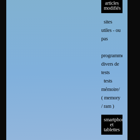
articles
modifiés
sites
utiles - ou
pas
programmes
divers de
tests
tests
mémoire/
( memory
/ ram )
smartphones
et
tablettes