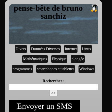
pense-bête de bruno
sanchiz
Divers
Données Diverses
Internet
Linux
Mathématiques
Physique
plongée
programmes
smartphones et tablettes
Windows
Rechercher :
Envoyer un SMS