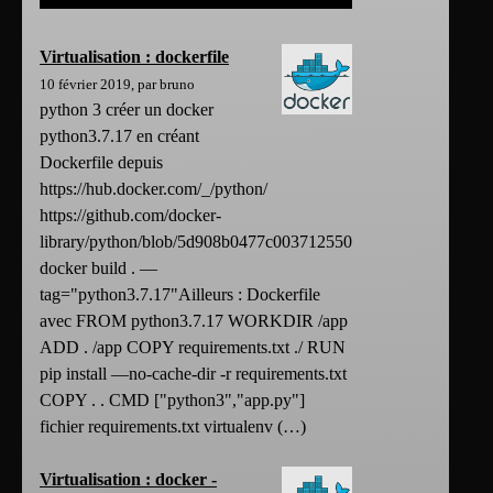
Virtualisation : dockerfile
10 février 2019, par bruno
python 3 créer un docker
python3.7.17 en créant
Dockerfile depuis
https://hub.docker.com/_/python/
https://github.com/docker-
library/python/blob/5d908b0477c003712550c84ac4d133367b912
docker build . —
tag="python3.7.17"Ailleurs : Dockerfile
avec FROM python3.7.17 WORKDIR /app
ADD . /app COPY requirements.txt ./ RUN
pip install —no-cache-dir -r requirements.txt
COPY . . CMD ["python3","app.py"]
fichier requirements.txt virtualenv (…)
Virtualisation : docker -