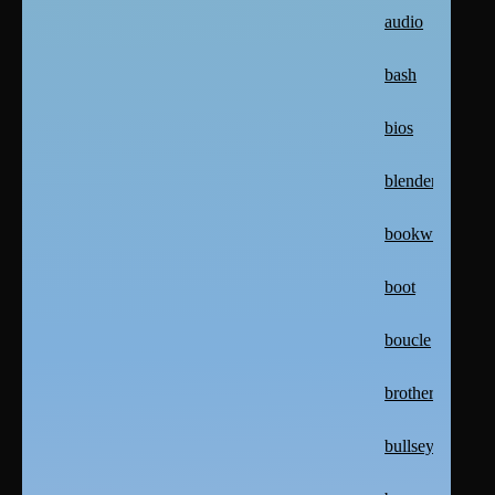
audio
bash
bios
blender
bookworm
boot
boucle
brother
bullseye