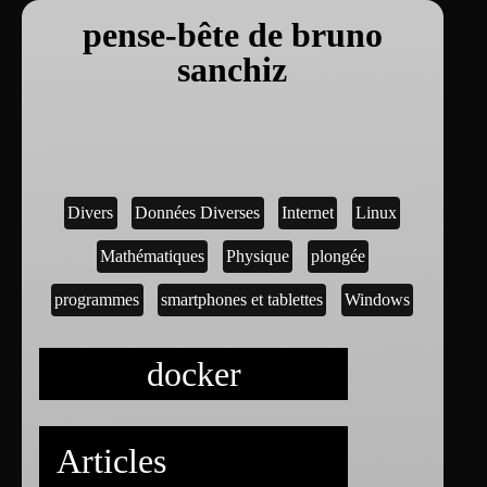
pense-bête de bruno
sanchiz
Divers
Données Diverses
Internet
Linux
Mathématiques
Physique
plongée
programmes
smartphones et tablettes
Windows
docker
Articles