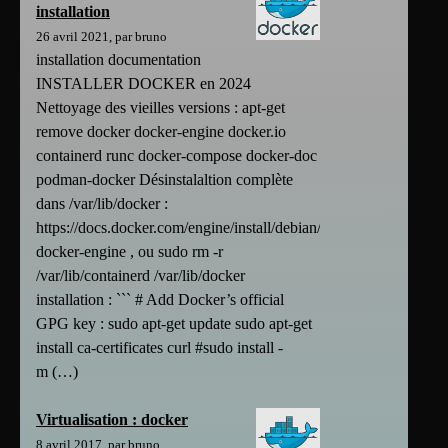
installation
26 avril 2021, par bruno
installation documentation
INSTALLER DOCKER en 2024
Nettoyage des vieilles versions : apt-get
remove docker docker-engine docker.io
containerd runc docker-compose docker-doc
podman-docker Désinstalaltion complète
dans /var/lib/docker :
https://docs.docker.com/engine/install/debian/#uninstall-
docker-engine , ou sudo rm -r
/var/lib/containerd /var/lib/docker
installation : ``` # Add Docker’s official
GPG key : sudo apt-get update sudo apt-get
install ca-certificates curl #sudo install -
m (…)
Virtualisation : docker
8 avril 2017, par bruno