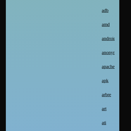
adb
amd
android
anonymat
apache2
apk
arbre
art
ati