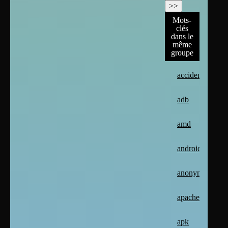
Mots-
clés
dans le
même
groupe
accident
adb
amd
android
anonymat
apache2
apk