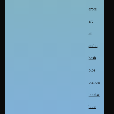
arbre
art
ati
audio
bash
bios
blender
bookworm
boot