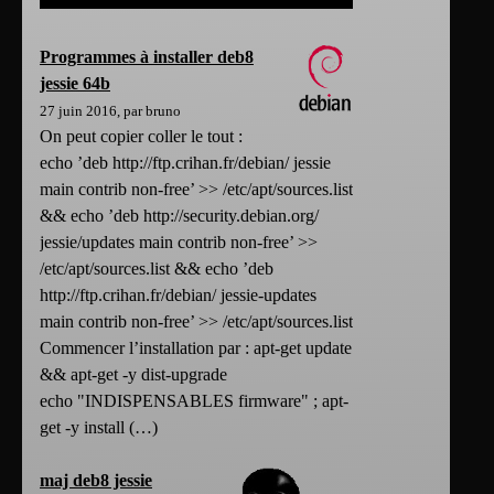
Programmes à installer deb8
jessie 64b
27 juin 2016, par bruno
On peut copier coller le tout :
echo ’deb http://ftp.crihan.fr/debian/ jessie
main contrib non-free’ >> /etc/apt/sources.list
&& echo ’deb http://security.debian.org/
jessie/updates main contrib non-free’ >>
/etc/apt/sources.list && echo ’deb
http://ftp.crihan.fr/debian/ jessie-updates
main contrib non-free’ >> /etc/apt/sources.list
Commencer l’installation par : apt-get update
&& apt-get -y dist-upgrade
echo "INDISPENSABLES firmware" ; apt-
get -y install (…)
maj deb8 jessie