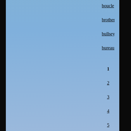
boucle
brother
bullseye
bureau
1
2
3
4
5