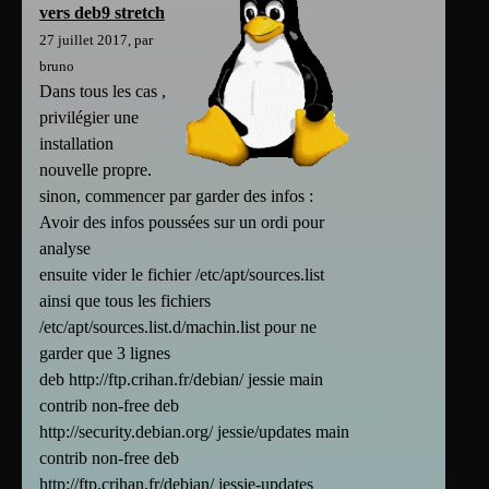
vers deb9 stretch
27 juillet 2017, par
bruno
Dans tous les cas ,
privilégier une
installation
nouvelle propre.
sinon, commencer par garder des infos :
Avoir des infos poussées sur un ordi pour
analyse
ensuite vider le fichier /etc/apt/sources.list
ainsi que tous les fichiers
/etc/apt/sources.list.d/machin.list pour ne
garder que 3 lignes
deb http://ftp.crihan.fr/debian/ jessie main
contrib non-free deb
http://security.debian.org/ jessie/updates main
contrib non-free deb
http://ftp.crihan.fr/debian/ jessie-updates