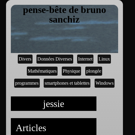
pense-bête de bruno
sanchiz
Divers
Données Diverses
Internet
Linux
Mathématiques
Physique
plongée
programmes
smartphones et tablettes
Windows
jessie
Articles