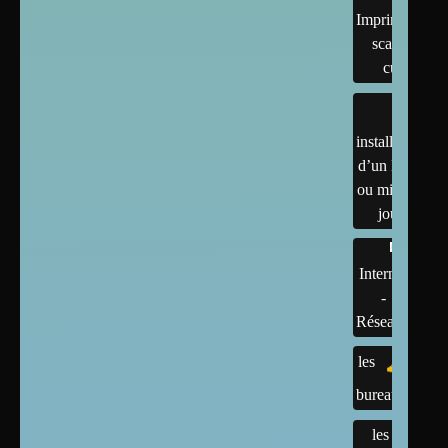
Imprimantes,
scanner,
cups
installation
d’un linux
ou mises à
jour
Internet
-
Réseaux
les
bureaux
les