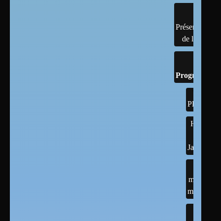
Présentation
de linux
Programmati
PHP
Html
Css
Javascript.
mysql -
mariadb