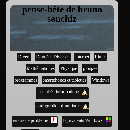
pense-bête de bruno
sanchiz
Divers
Données Diverses
Internet
Linux
Mathématiques
Physique
plongée
programmes
smartphones et tablettes
Windows
"sécurité" informatique
configuration d’un linux
en cas de problème
Equivalents Windows