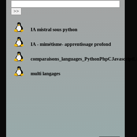
IA mistral sous python
IA - mimétisme- apprentissage profond
comparaisons_languages_PythonPhpCJavascriptLi
multi langages