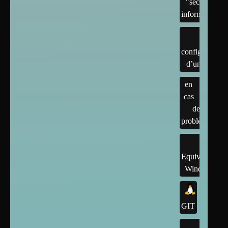
"sécurité"
informatique
configuration
d’un linux
en
cas
de
problème
Equivalents
Windows
GIT