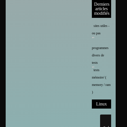
Derniers
articles
modifiés
sites utiles -
ou pas
programmes
divers de
tests
tests
mémoire/ (
memory / ram
)
Linux