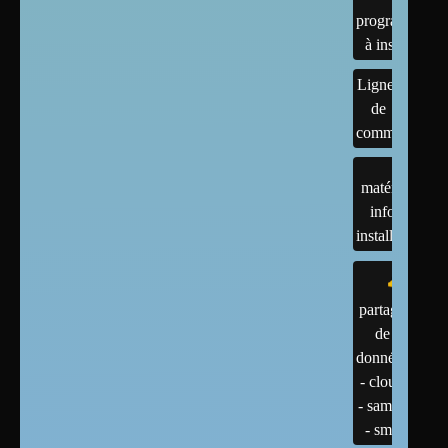
programmes
à installer
Lignes
de
commandes
matériels :
infos et
installations
partage
de
données
- cloud
- samba
- smb