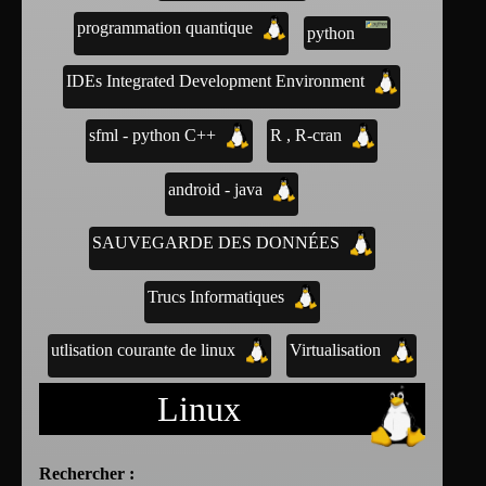
programmation quantique
python
IDEs Integrated Development Environment
sfml - python C++
R , R-cran
android - java
SAUVEGARDE DES DONNÉES
Trucs Informatiques
utlisation courante de linux
Virtualisation
Linux
Rechercher :