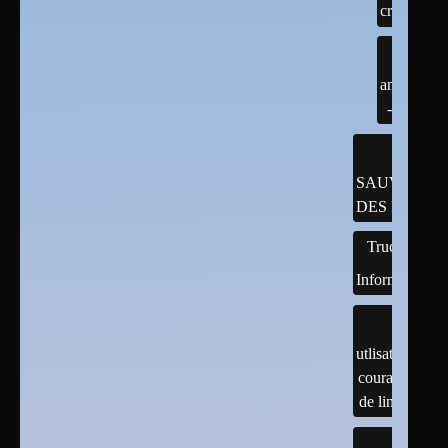
cran
android
- java
SAUVEGAR
DES DONNÉ
Trucs
Informatiques
utlisation
courante
de linux