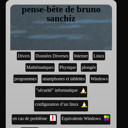
pense-bête de bruno
sanchiz
Divers
Données Diverses
Internet
Linux
Mathématiques
Physique
plongée
programmes
smartphones et tablettes
Windows
"sécurité" informatique
configuration d’un linux
en cas de problème
Equivalents Windows