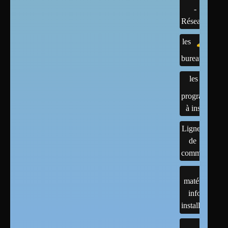
-
Réseaux
les
bureaux
les
programmes
à installer
Lignes
de
commandes
matériels :
infos et
installations