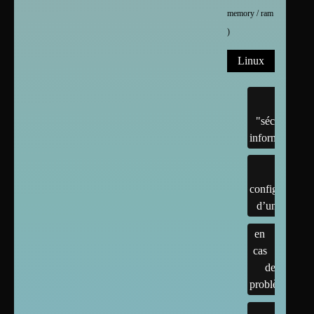
memory / ram
)
Linux
"sécurité"
informatique
configuration
d’un linux
en
cas
de
problème