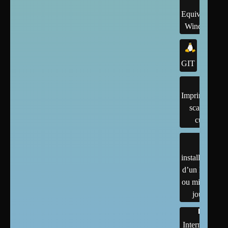
Equivalents
Windows
GIT
Imprimantes,
scanner,
cups
installation
d’un linux
ou mises à
jour
Internet