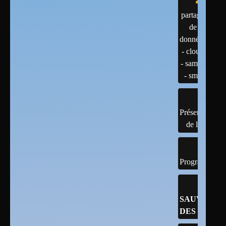
partage
de
données
- cloud
- samba
- smb
Présentation
de linux
Programmatio
SAUVEGA
DES DONN