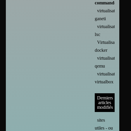
commandes
virtualisation :
ganeti
virtualisation :
lxc
Virtualisation :
docker
virtualisation :
qemu
virtualisation :
virtualbox
Derniers
articles
modifiés
sites
utiles - ou