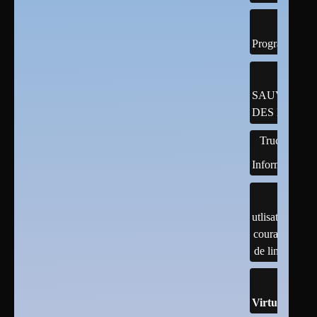
Programmatio
SAUVEGAR
DES DONNÉ
Trucs
Informatiques
utlisation
courante
de linux
Virtualisatio