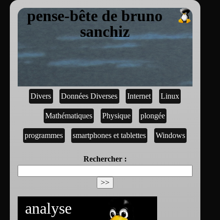
pense-bête de bruno
sanchiz
Divers
Données Diverses
Internet
Linux
Mathématiques
Physique
plongée
programmes
smartphones et tablettes
Windows
Rechercher :
analyse