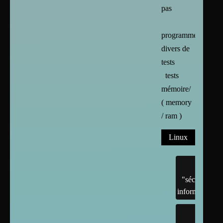
pas
programmes
divers de
tests
tests
mémoire/
( memory
/ ram )
Linux
"sécurité"
informatique