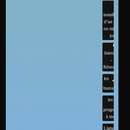
installation
d’un linux
ou mises à
jour
Internet
-
Réseaux
les
bureaux
les
programmes
à installer
Lignes