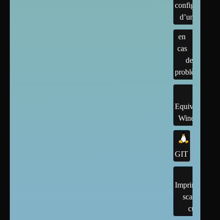
configuration
d’un linux
en
cas
de
problème
Equivalents
Windows
GIT
Imprimantes,
scanner,
cups