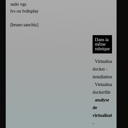
sudo vgs
lvs ou lvdisplay
[
bruno sanchiz
]
Dans la
même
rubrique
Virtualisation :
docker -
installation
Virtualisation :
dockerfile
analyse
de
virtualisation
-