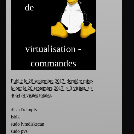
de
virtualisation -
commandes
Publié le 26 septembre 2017, dernière mise-
à-jour le 26 septembre 2017, > 3 visites, >>
466479 visites totales
.
df -hTx tmpfs
lsblk
sudo lvmdiskscan
sudo pvs