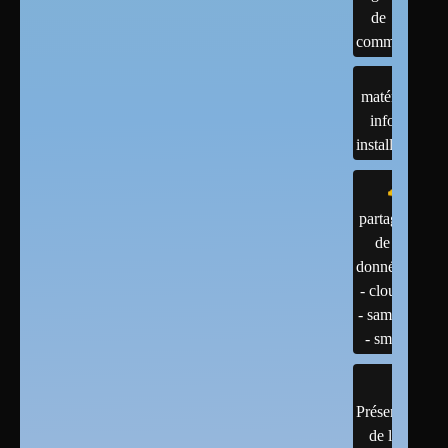
de
commandes
matériels :
infos et
installations
partage
de
données
- cloud
- samba
- smb
Présentation
de linux