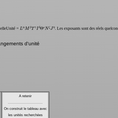
L
α
M
β
T
γ
I
δ
Θ
ϵ
N
ζ
J
η
uvelleUnité =
. Les exposants sont des réels quelco
ngements d'unité
A retenir
.................................
On construit le tableau avec
les unités recherchées