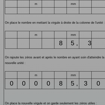
m
mm
On place le nombre en mettant la virgule à droite de la colonne de l'unité :
m
mm
8
5 ,
3
On rajoute les zéros avant et après le nombre en ayant soin d'atteindre la
nouvelle unité :
m
mm
0
0
0
0
8
5 ,
3
0
On place la nouvelle virgule et on garde seulement les zéros utiles :