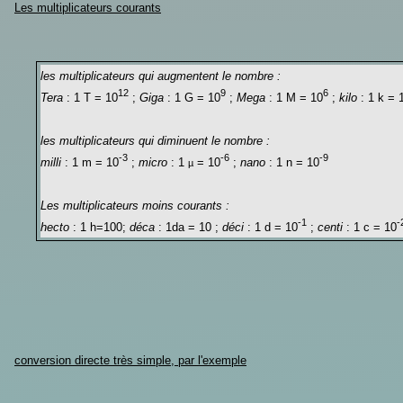
Les multiplicateurs courants
les multiplicateurs qui augmentent le nombre :
12
9
6
Tera
: 1 T = 10
;
Giga
: 1 G = 10
;
Mega
: 1 M = 10
;
kilo
: 1 k = 
les multiplicateurs qui diminuent le nombre :
-3
-6
-9
milli
: 1 m = 10
;
micro
: 1
= 10
;
nano
: 1 n = 10
µ
Les multiplicateurs moins courants :
-1
-
hecto
: 1 h=100;
déca
: 1da = 10 ;
déci
: 1 d = 10
;
centi
: 1 c = 10
conversion directe très simple, par l'exemple