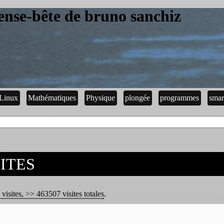
ense-bête de bruno sanchiz
Linux
Mathématiques
Physique
plongée
programmes
smar
ITES
visites, >> 463507 visites totales
.