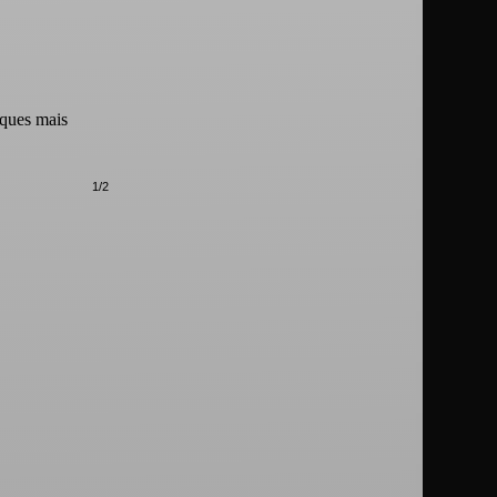
nques mais
1/2