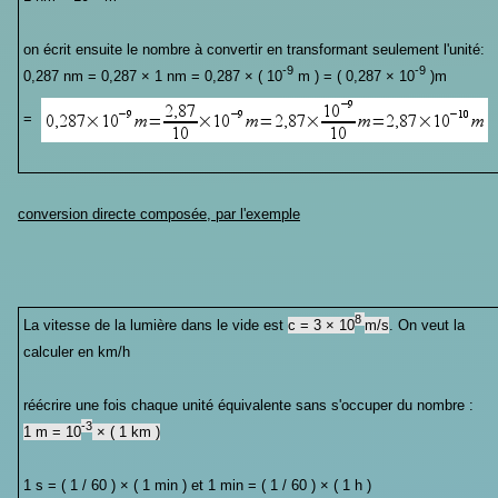
on écrit ensuite le nombre à convertir en transformant seulement l'unité:
-9
-9
0,287 nm = 0,287 × 1 nm = 0,287 × ( 10
m ) = ( 0,287 × 10
)m
=
conversion directe composée, par l'exemple
8
La vitesse de la lumière dans le vide est
c = 3
× 10
m/s
. On veut la
calculer en km/h
réécrire une fois chaque unité équivalente sans s'occuper du nombre :
-3
1 m = 10
× ( 1
km )
1 s = ( 1 / 60 )
× ( 1
min ) et 1 min = ( 1 / 60 )
× ( 1
h )