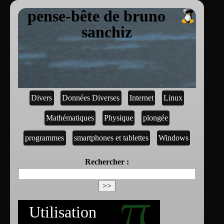
pense-bête de bruno
sanchiz
Divers
Données Diverses
Internet
Linux
Mathématiques
Physique
plongée
programmes
smartphones et tablettes
Windows
Rechercher :
Utilisation