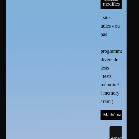
modifiés
sites
utiles - ou
pas
programmes
divers de
tests
tests
mémoire/
( memory
/ ram )
Mathématiques
espaces