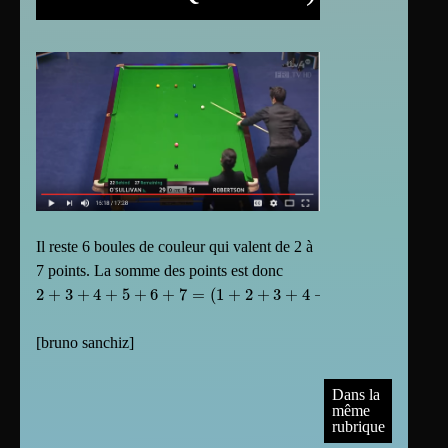
Il reste 6 boules de couleur qui valent de 2 à
7 points. La somme des points est donc
2
+
3
+
4
+
5
+
6
+
7
=
(
1
+
2
+
3
+
4
+
5
+
6
+
7
)
−
1
=
7
×
8
2
−
1
=
28
−
1
=
27
[
bruno sanchiz
]
Dans la
même
rubrique