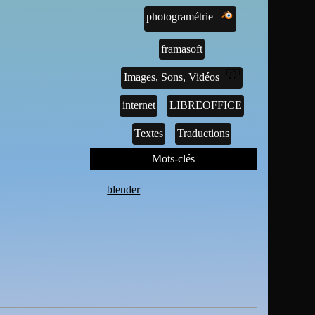
photogramétrie
framasoft
Images, Sons, Vidéos
internet
LIBREOFFICE
Textes
Traductions
Mots-clés
blender