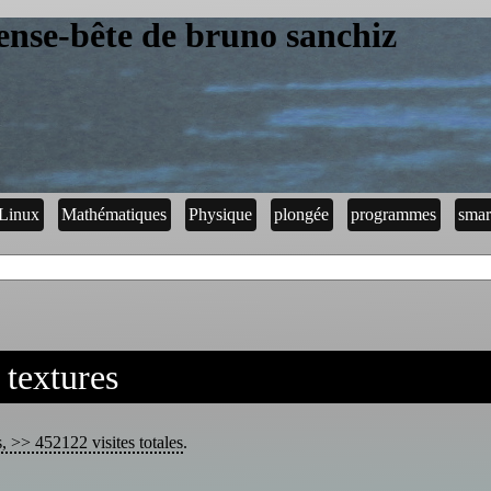
ense-bête de bruno sanchiz
Linux
Mathématiques
Physique
plongée
programmes
smar
 textures
s, >> 452122 visites totales
.